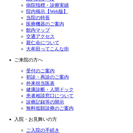
病院指標・診療実績
院内掲示【Web版】
当院の特長
医療機器のご案内
館内マップ
交通アクセス
親仁会について
大牟田ってこんな街
ご来院の方へ
受付のご案内
初診・再診のご案内
外来担当医表
健康診断・人間ドック
患者相談窓口について
診療記録等の開示
無料低額診療のご案内
入院・お見舞いの方
ご入院の手続き