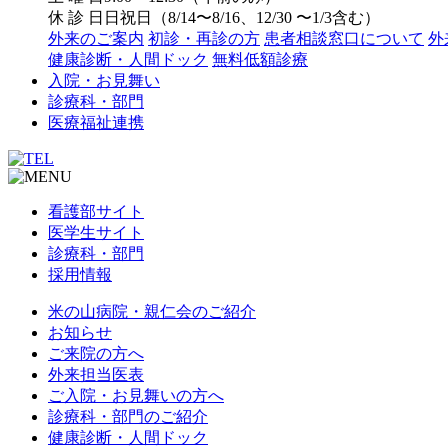
休 診 日
日祝日（8/14〜8/16、12/30 〜1/3含む）
外来のご案内
初診・再診の方
患者相談窓口について
外
健康診断・人間ドック
無料低額診療
入院・お見舞い
診療科・部門
医療福祉連携
看護部サイト
医学生サイト
診療科・部門
採用情報
米の山病院・親仁会のご紹介
お知らせ
ご来院の方へ
外来担当医表
ご入院・お見舞いの方へ
診療科・部門のご紹介
健康診断・人間ドック